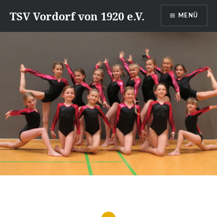
Direkt
TSV Vordorf von 1920 e.V.
MENÜ
zum
Inhalt