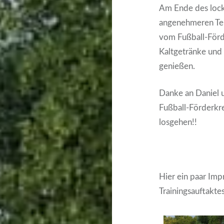
Am Ende des locke
angenehmeren Teil
vom Fußball-Förd
Kaltgetränke und 
genießen.
Danke an Daniel u
Fußball-Förderkre
losgehen!!
Hier ein paar Im
Trainingsauftaktes