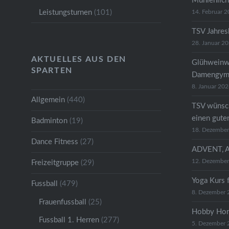
Mühlenlich
Leistungsturnen
(101)
14. Februar 
TSV Jahre
28. Januar 2
AKTUELLES AUS DEN
Glühweinw
SPARTEN
Damengymn
8. Januar 20
Allgemein
(440)
TSV wünsc
einen gute
Badminton
(19)
18. Dezembe
Dance Fitness
(27)
ADVENT, 
12. Dezembe
Freizeitgruppe
(29)
Yoga Kurs 
Fussball
(479)
8. Dezember 
Frauenfussball
(25)
Hobby Hor
Fussball 1. Herren
(277)
5. Dezember 