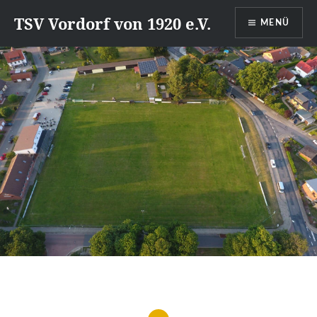
Direkt
TSV Vordorf von 1920 e.V.
MENÜ
zum
Inhalt