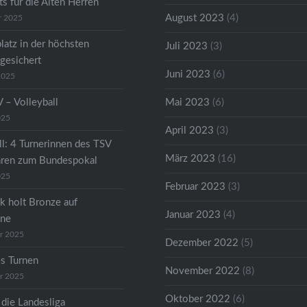
s für die Alten Herren
August 2023
(4)
r 2025
latz in der höchsten
Juli 2023
(3)
 gesichert
Juni 2023
(6)
2025
 – Volleyball
Mai 2023
(6)
025
April 2023
(3)
ll: 4 Turnerinnen des TSV
März 2023
(16)
hren zum Bundespokal
025
Februar 2023
(3)
k holt Bronze auf
Januar 2023
(4)
ene
r 2025
Dezember 2022
(5)
s Turnen
November 2022
(8)
r 2025
Oktober 2022
(6)
 die Landesliga