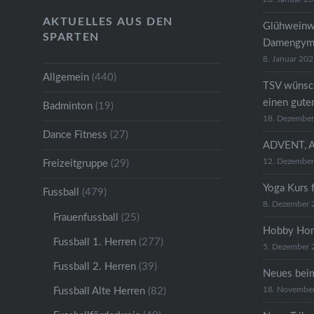
AKTUELLES AUS DEN
Glühweinw
SPARTEN
Damengymn
8. Januar 20
Allgemein
(440)
TSV wünsc
einen gute
Badminton
(19)
18. Dezembe
Dance Fitness
(27)
ADVENT, 
12. Dezembe
Freizeitgruppe
(29)
Yoga Kurs 
Fussball
(479)
8. Dezember 
Frauenfussball
(25)
Hobby Hor
Fussball 1. Herren
(277)
5. Dezember 
Fussball 2. Herren
(39)
Neues bei
18. Novembe
Fussball Alte Herren
(82)