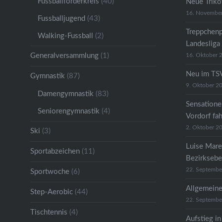
Fussballförderkreis
(40)
Neue Trikot
16. Novembe
Fussballjugend
(43)
Treppchenp
Walking-Fussball
(2)
Landesliga
Generalversammlung
(1)
16. Oktober 
Neu im TSV
Gymnastik
(87)
9. Oktober 2
Damengymnastik
(83)
Sensatione
Seniorengymnastik
(4)
Vordorf fa
2. Oktober 2
Ski
(3)
Luise Mare
Sportabzeichen
(11)
Bezirkseb
22. Septembe
Sportwoche
(6)
Allgemeine
Step-Aerobic
(44)
22. Septembe
Tischtennis
(4)
Aufstieg in