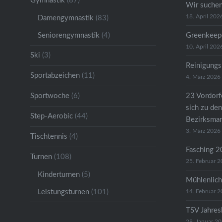
Gymnastik
(87)
Wir suche
18. April 202
Damengymnastik
(83)
Seniorengymnastik
(4)
Greenkeep
10. April 202
Ski
(3)
Reinigungs
Sportabzeichen
(11)
4. März 2026
Sportwoche
(6)
23 Vordorfe
sich zu den
Step-Aerobic
(44)
Bezirksman
3. März 2026
Tischtennis
(4)
Fasching 
Turnen
(108)
25. Februar 
Kinderturnen
(5)
Mühlenlich
Leistungsturnen
(101)
14. Februar 
TSV Jahre
28. Januar 2