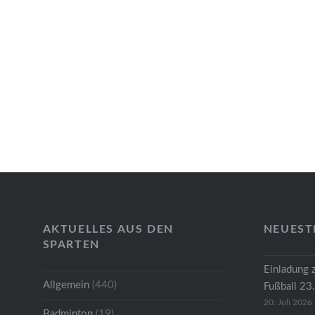
Beitragsnavigation
AKTUELLES AUS DEN
NEUEST
SPARTEN
Einladung 
Allgemein
(440)
Fußball 23
20. Juli 2026
Badminton
(19)