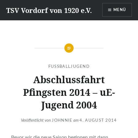
Direkt
TSV Vordorf von 1920 e.V.
MENÜ
zum
Inhalt
FUSSBALLJUGEND
Abschlussfahrt
Pfingsten 2014 – uE-
Jugend 2004
Veröffentlicht von
JOHNNIE
am
4. AUGUST 2014
Bevor wir die neue Saison beginnen mit dann