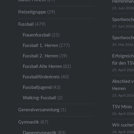
Herrenmann
23. Juni 2026
Freizeitgruppe
(29)
Sportwoche
Fussball
(479)
17. Juni 2026
Frauenfussball
(25)
Sportwoche
20. Mai 2026
Fussball 1. Herren
(277)
Fussball 2. Herren
(39)
Erfolgreic
für den TS
Fussball Alte Herren
(82)
29. April 202
Fussballförderkreis
(40)
Abschied v
Fussballjugend
(43)
Herren
23. April 202
Walking-Fussball
(2)
TSV Minis
Generalversammlung
(1)
20. April 202
Gymnastik
(87)
Wir suche
18. April 202
Damengymnastik
(83)