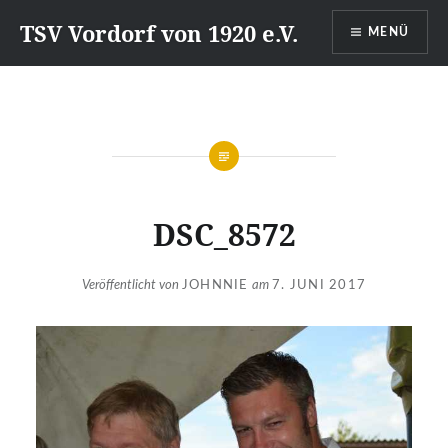
Direkt
TSV Vordorf von 1920 e.V.
MENÜ
zum
Inhalt
DSC_8572
Veröffentlicht von
JOHNNIE
am
7. JUNI 2017