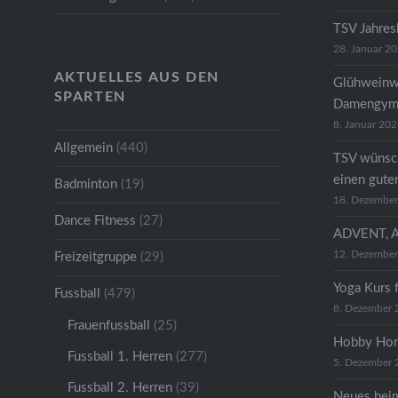
TSV Jahre
28. Januar 2
AKTUELLES AUS DEN
Glühweinw
SPARTEN
Damengymn
8. Januar 20
Allgemein
(440)
TSV wünsc
einen gute
Badminton
(19)
18. Dezembe
Dance Fitness
(27)
ADVENT, 
12. Dezembe
Freizeitgruppe
(29)
Yoga Kurs 
Fussball
(479)
8. Dezember 
Frauenfussball
(25)
Hobby Hor
Fussball 1. Herren
(277)
5. Dezember 
Fussball 2. Herren
(39)
Neues bei