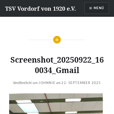
Direkt
TSV Vordorf von 1920 e.V.
MENÜ
zum
Inhalt
Screenshot_20250922_16
0034_Gmail
Veröffentlicht von
JOHNNIE
am
22. SEPTEMBER 2025