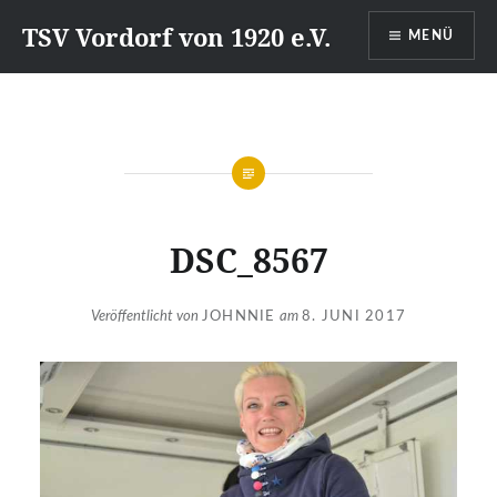
Direkt
TSV Vordorf von 1920 e.V.
MENÜ
zum
Inhalt
DSC_8567
Veröffentlicht von
JOHNNIE
am
8. JUNI 2017