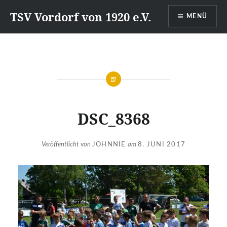
Direkt
TSV Vordorf von 1920 e.V.
MENÜ
zum
Inhalt
DSC_8368
Veröffentlicht von
JOHNNIE
am
8. JUNI 2017