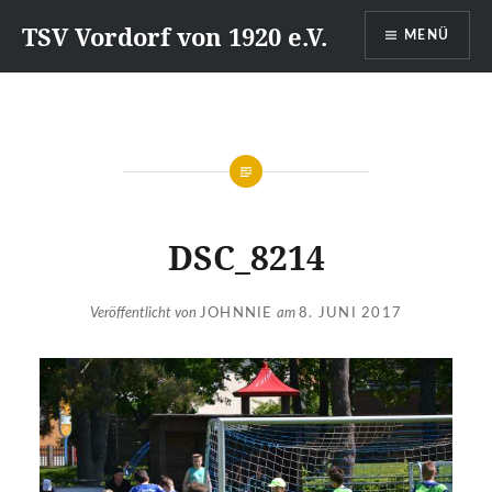
Direkt
TSV Vordorf von 1920 e.V.
MENÜ
zum
Inhalt
DSC_8214
Veröffentlicht von
JOHNNIE
am
8. JUNI 2017