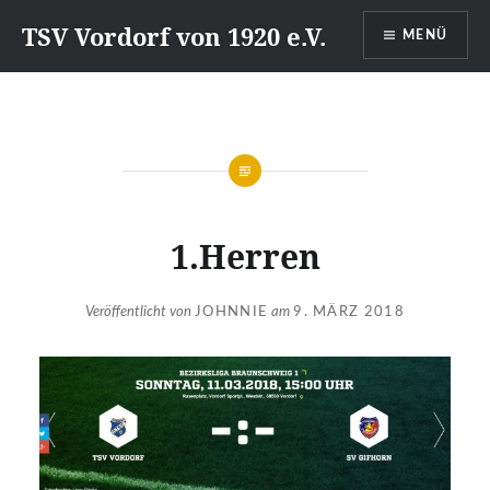
Direkt
TSV Vordorf von 1920 e.V.
MENÜ
zum
Inhalt
1.Herren
Veröffentlicht von
JOHNNIE
am
9. MÄRZ 2018