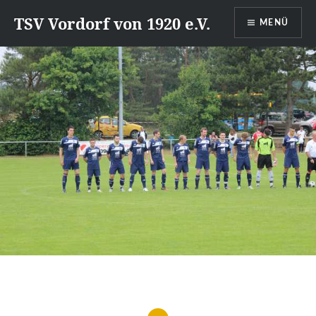
Direkt
TSV Vordorf von 1920 e.V.
MENÜ
zum
Inhalt