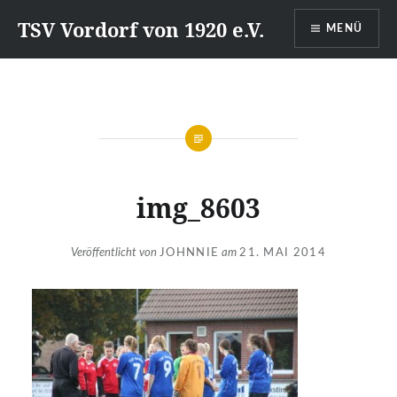
Direkt
TSV Vordorf von 1920 e.V.
MENÜ
zum
Inhalt
img_8603
Veröffentlicht von
JOHNNIE
am
21. MAI 2014