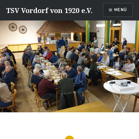
Direkt
TSV Vordorf von 1920 e.V.
MENÜ
zum
Inhalt