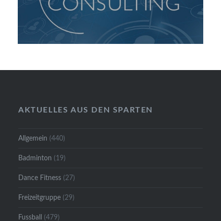
AKTUELLES AUS DEN SPARTEN
Allgemein
(440)
Badminton
(19)
Dance Fitness
(27)
Freizeitgruppe
(29)
Fussball
(479)