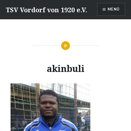
Direkt
TSV Vordorf von 1920 e.V.
MENÜ
zum
Inhalt
akinbuli