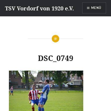
Direkt
TSV Vordorf von 1920 e.V.
MENÜ
zum
Inhalt
DSC_0749