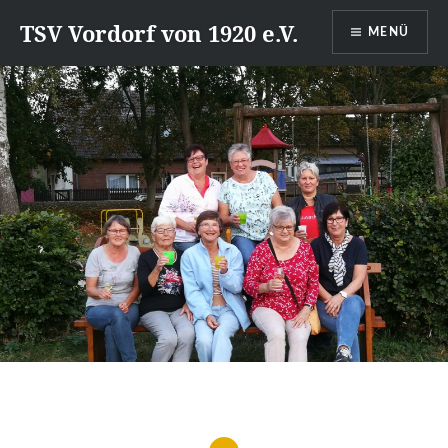
Direkt
TSV Vordorf von 1920 e.V.
MENÜ
zum
Inhalt