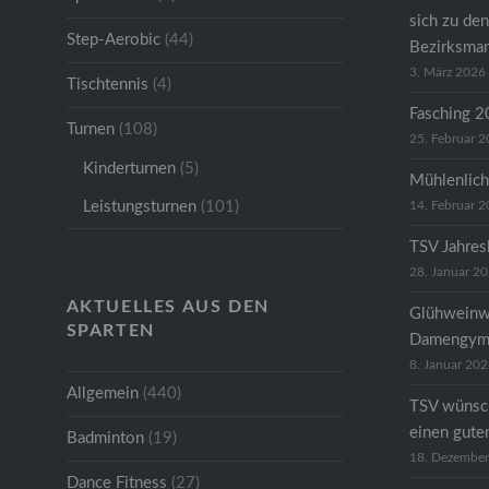
sich zu den
Step-Aerobic
(44)
Bezirksman
3. März 2026
Tischtennis
(4)
Fasching 
Turnen
(108)
25. Februar 
Kinderturnen
(5)
Mühlenlich
Leistungsturnen
(101)
14. Februar 
TSV Jahre
28. Januar 2
AKTUELLES AUS DEN
Glühweinw
SPARTEN
Damengymn
8. Januar 20
Allgemein
(440)
TSV wünsc
einen gute
Badminton
(19)
18. Dezembe
Dance Fitness
(27)