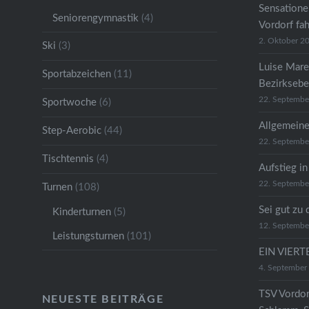
Sensatione
Seniorengymnastik
(4)
Vordorf fa
2. Oktober 2
Ski
(3)
Luise Mare
Sportabzeichen
(11)
Bezirkseb
22. Septembe
Sportwoche
(6)
Allgemeine
Step-Aerobic
(44)
22. Septembe
Tischtennis
(4)
Aufstieg in
22. Septembe
Turnen
(108)
Sei gut zu 
Kinderturnen
(5)
12. Septembe
Leistungsturnen
(101)
EIN VIER
4. September
TSV Vordor
NEUESTE BEITRÄGE