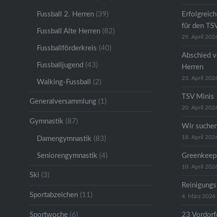
Fussball 2. Herren
(39)
Erfolgreic
für den TS
Fussball Alte Herren
(82)
29. April 202
Fussballförderkreis
(40)
Abschied v
Fussballjugend
(43)
Herren
23. April 202
Walking-Fussball
(2)
TSV Minis
Generalversammlung
(1)
20. April 202
Gymnastik
(87)
Wir suche
18. April 202
Damengymnastik
(83)
Seniorengymnastik
(4)
Greenkeep
10. April 202
Ski
(3)
Reinigungs
Sportabzeichen
(11)
4. März 2026
Sportwoche
(6)
23 Vordorfe