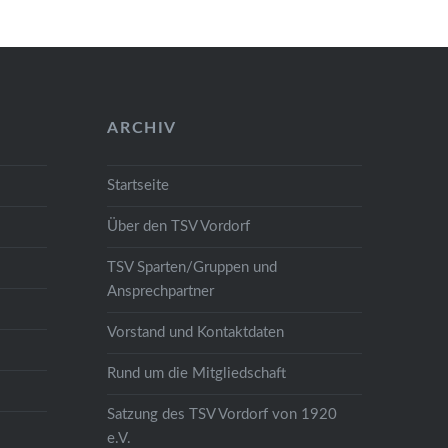
ARCHIV
Startseite
Über den TSV Vordorf
TSV Sparten/Gruppen und
Ansprechpartner
Vorstand und Kontaktdaten
Rund um die Mitgliedschaft
Satzung des TSV Vordorf von 1920
e.V.