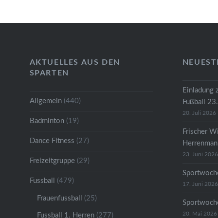
AKTUELLES AUS DEN
NEUEST
SPARTEN
Einladung 
Allgemein
(440)
Fußball 23
20. Juli 2026
Badminton
(19)
Frischer W
Dance Fitness
(27)
Herrenmann
23. Juni 2026
Freizeitgruppe
(29)
Sportwoche
Fussball
(479)
17. Juni 2026
Frauenfussball
(25)
Sportwoche
20. Mai 2026
Fussball 1. Herren
(277)