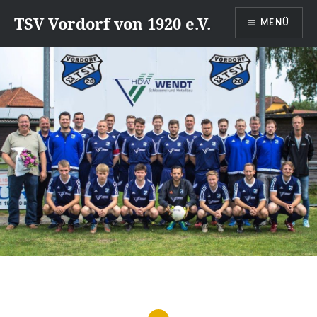
Direkt
TSV Vordorf von 1920 e.V.
MENÜ
zum
Inhalt