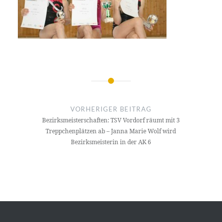
Beitragsnavigation
VORHERIGER BEITRAG
Bezirksmeisterschaften: TSV Vordorf räumt mit 3
Treppchenplätzen ab – Janna Marie Wolf wird
Bezirksmeisterin in der AK 6