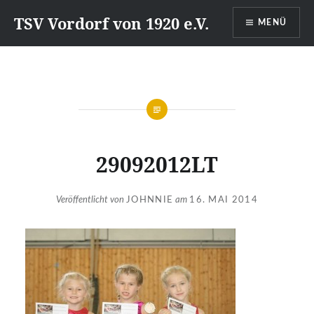
Direkt
TSV Vordorf von 1920 e.V.
MENÜ
zum
Inhalt
29092012LT
Veröffentlicht von
JOHNNIE
am
16. MAI 2014