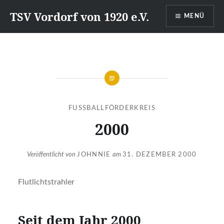
Direkt
TSV Vordorf von 1920 e.V.
MENÜ
zum
Inhalt
FUSSBALLFÖRDERKREIS
2000
Veröffentlicht von
JOHNNIE
am
31. DEZEMBER 2000
Flutlichtstrahler
Seit dem Jahr 2000