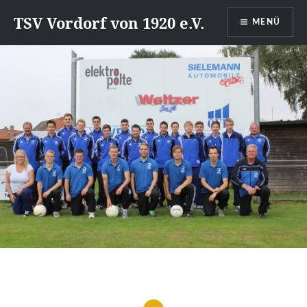
Direkt
TSV Vordorf von 1920 e.V.
MENÜ
zum
Inhalt