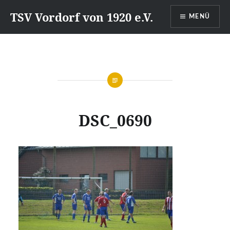
Direkt
TSV Vordorf von 1920 e.V.
MENÜ
zum
Inhalt
DSC_0690