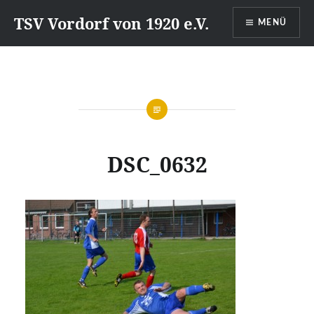
Direkt
TSV Vordorf von 1920 e.V.
MENÜ
zum
Inhalt
DSC_0632