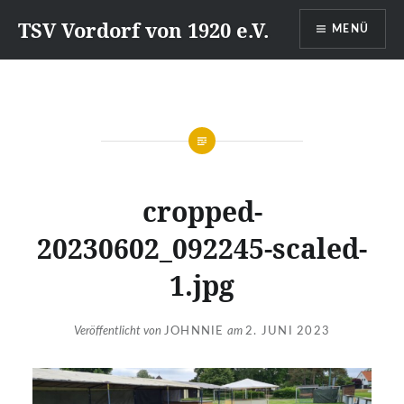
Direkt
TSV Vordorf von 1920 e.V.
MENÜ
zum
Inhalt
cropped-
20230602_092245-scaled-
1.jpg
Veröffentlicht von
JOHNNIE
am
2. JUNI 2023