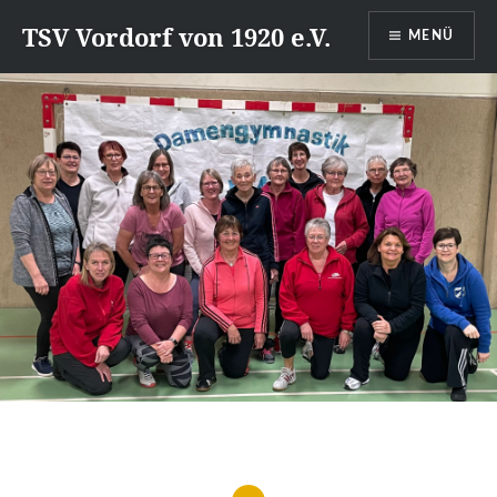
Direkt
TSV Vordorf von 1920 e.V.
MENÜ
zum
Inhalt