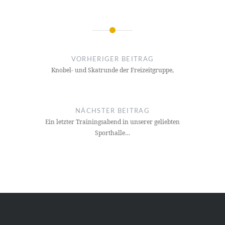
Beitragsnavigation
VORHERIGER BEITRAG
Knobel- und Skatrunde der Freizeitgruppe,
NÄCHSTER BEITRAG
Ein letzter Trainingsabend in unserer geliebten
Sporthalle…