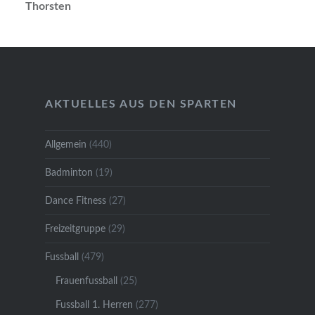
Thorsten
AKTUELLES AUS DEN SPARTEN
Allgemein
(440)
Badminton
(19)
Dance Fitness
(27)
Freizeitgruppe
(29)
Fussball
(479)
Frauenfussball
(25)
Fussball 1. Herren
(277)