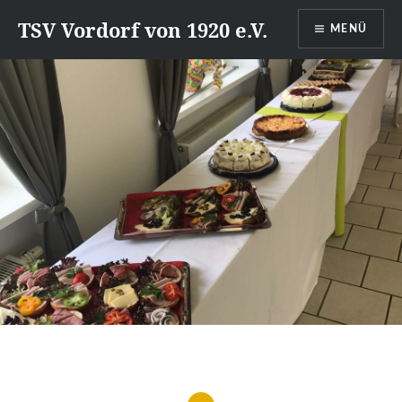
Direkt
TSV Vordorf von 1920 e.V.
MENÜ
zum
Inhalt