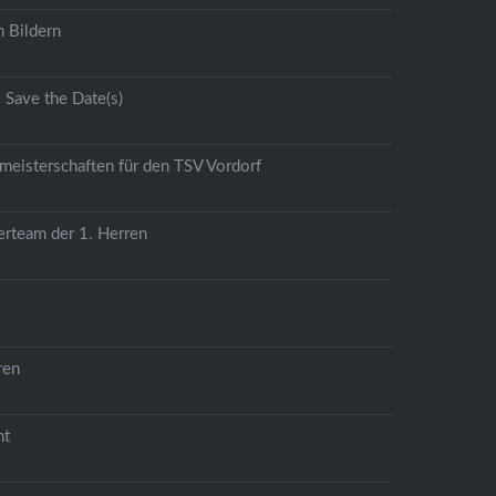
 Bildern
Save the Date(s)
meisterschaften für den TSV Vordorf
erteam der 1. Herren
ren
ht