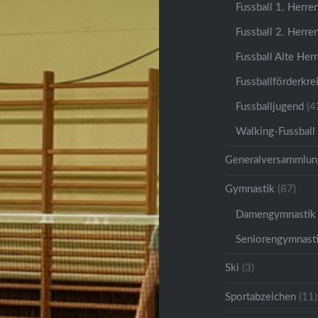
Fussball 1. Herre
Fussball 2. Herre
Fussball Alte Her
Fussballförderkre
Fussballjugend
(4
Walking-Fussball
Generalversammlun
Gymnastik
(87)
Damengymnastik
Seniorengymnast
Ski
(3)
Sportabzeichen
(11)