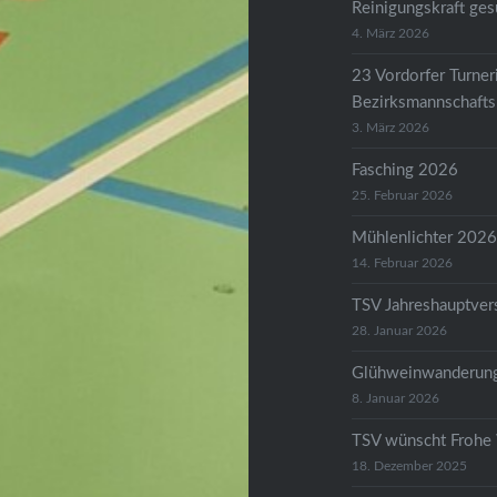
Reinigungskraft ges
4. März 2026
23 Vordorfer Turneri
Bezirksmannschafts
3. März 2026
Fasching 2026
25. Februar 2026
Mühlenlichter 202
14. Februar 2026
TSV Jahreshauptve
28. Januar 2026
Glühweinwanderun
8. Januar 2026
TSV wünscht Frohe 
18. Dezember 2025