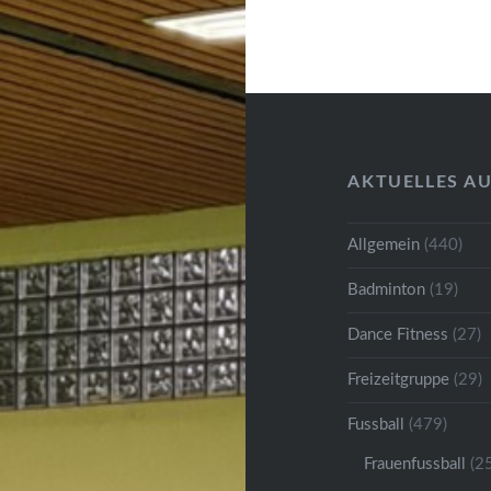
AKTUELLES A
Allgemein
(440)
Badminton
(19)
Dance Fitness
(27)
Freizeitgruppe
(29)
Fussball
(479)
Frauenfussball
(25