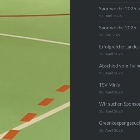
Sportwoche 2026 in
17. Juni 2026
Sportwoche 2026 – 
20. Mai 2026
Erfolgreiche Landes
29. April 2026
Abschied vom Train
23. April 2026
TSV Minis
20. April 2026
Wir suchen Sponso
18. April 2026
Greenkeeper gesuc
10. April 2026