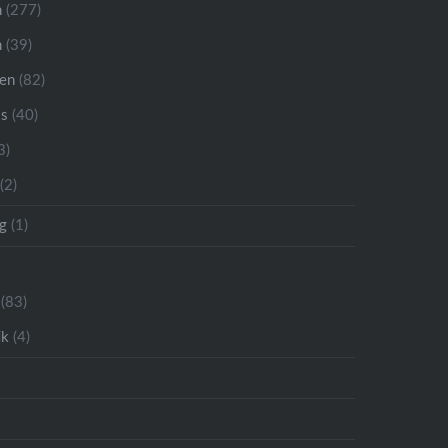
n
(277)
n
(39)
ren
(82)
is
(40)
3)
(2)
g
(1)
(83)
ik
(4)