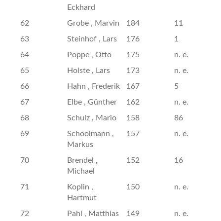
Eckhard
62
Grobe , Marvin
184
11
63
Steinhof , Lars
176
1
64
Poppe , Otto
175
n. e.
65
Holste , Lars
173
n. e.
66
Hahn , Frederik
167
5
67
Elbe , Günther
162
n. e.
68
Schulz , Mario
158
86
69
Schoolmann ,
157
n. e.
Markus
70
Brendel ,
152
16
Michael
71
Koplin ,
150
n. e.
Hartmut
72
Pahl , Matthias
149
n. e.