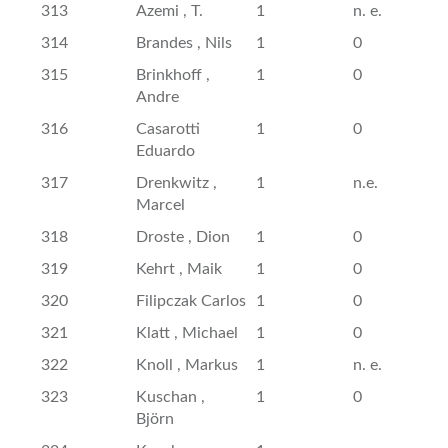
313
Azemi , T.
1
n. e.
314
Brandes , Nils
1
0
315
Brinkhoff ,
1
0
Andre
316
Casarotti
1
0
Eduardo
317
Drenkwitz ,
1
n.e.
Marcel
318
Droste , Dion
1
0
319
Kehrt , Maik
1
0
320
Filipczak Carlos
1
0
321
Klatt , Michael
1
0
322
Knoll , Markus
1
n. e.
323
Kuschan ,
1
0
Björn