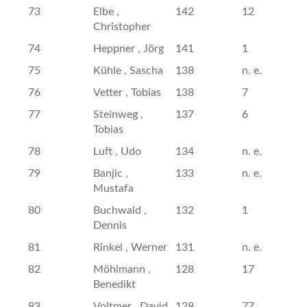
73
Elbe ,
142
12
Christopher
74
Heppner , Jörg
141
1
75
Kühle , Sascha
138
n. e.
76
Vetter , Tobias
138
7
77
Steinweg ,
137
6
Tobias
78
Luft , Udo
134
n. e.
79
Banjic ,
133
n. e.
Mustafa
80
Buchwald ,
132
1
Dennis
81
Rinkel , Werner
131
n. e.
82
Möhlmann ,
128
17
Benedikt
83
Voltmer , David
128
77