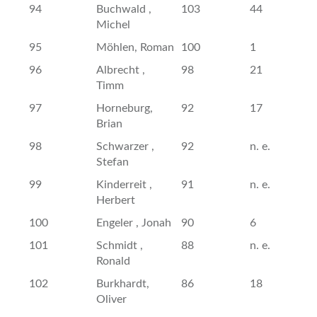
94
Buchwald ,
103
44
Michel
95
Möhlen, Roman
100
1
96
Albrecht ,
98
21
Timm
97
Horneburg,
92
17
Brian
98
Schwarzer ,
92
n. e.
Stefan
99
Kinderreit ,
91
n. e.
Herbert
100
Engeler , Jonah
90
6
101
Schmidt ,
88
n. e.
Ronald
102
Burkhardt,
86
18
Oliver