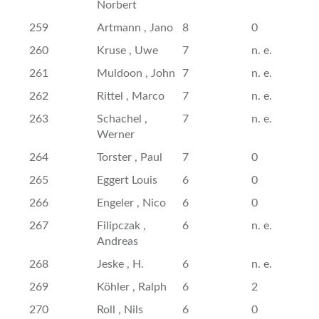
Norbert
259
Artmann , Jano
8
0
260
Kruse , Uwe
7
n. e.
261
Muldoon , John
7
n. e.
262
Rittel , Marco
7
n. e.
263
Schachel ,
7
n. e.
Werner
264
Torster , Paul
7
0
265
Eggert Louis
6
0
266
Engeler , Nico
6
0
267
Filipczak ,
6
n. e.
Andreas
268
Jeske , H.
6
n. e.
269
Köhler , Ralph
6
2
270
Roll , Nils
6
0