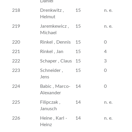
Daniel
218
Drenkwitz ,
15
n. e.
Helmut
219
Jaremkewicz ,
15
n. e.
Michael
220
Rinkel , Dennis
15
0
221
Rinkel , Jan
15
4
222
Schaper , Claus
15
3
223
Schneider ,
15
0
Jens
224
Babic , Marco-
14
0
Alexander
225
Filipczak ,
14
n. e.
Janusch
226
Heine , Karl -
14
n. e.
Heinz