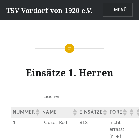
Direkt
TSV Vordorf von 1920 e.V.
MENÜ
zum
Inhalt
Einsätze 1. Herren
Suchen:
NUMMER
NAME
EINSÄTZE
TORE
1
Pause , Rolf
818
nicht
erfasst
(n. e.)