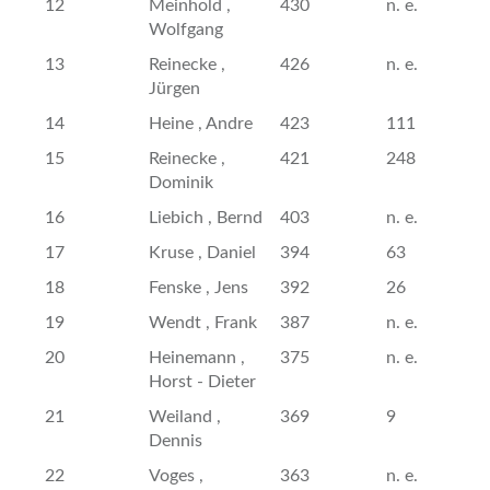
12
Meinhold ,
430
n. e.
Wolfgang
13
Reinecke ,
426
n. e.
Jürgen
14
Heine , Andre
423
111
15
Reinecke ,
421
248
Dominik
16
Liebich , Bernd
403
n. e.
17
Kruse , Daniel
394
63
18
Fenske , Jens
392
26
19
Wendt , Frank
387
n. e.
20
Heinemann ,
375
n. e.
Horst - Dieter
21
Weiland ,
369
9
Dennis
22
Voges ,
363
n. e.