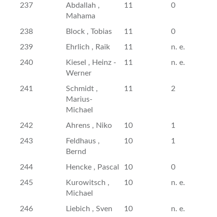
237
Abdallah ,
11
0
Mahama
238
Block , Tobias
11
0
239
Ehrlich , Raik
11
n. e.
240
Kiesel , Heinz -
11
n. e.
Werner
241
Schmidt ,
11
2
Marius-
Michael
242
Ahrens , Niko
10
1
243
Feldhaus ,
10
1
Bernd
244
Hencke , Pascal
10
0
245
Kurowitsch ,
10
n. e.
Michael
246
Liebich , Sven
10
n. e.