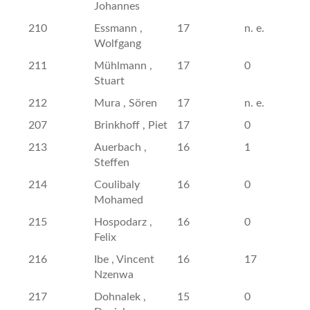
Johannes
210
Essmann ,
17
n. e.
Wolfgang
211
Mühlmann ,
17
0
Stuart
212
Mura , Sören
17
n. e.
207
Brinkhoff , Piet
17
0
213
Auerbach ,
16
1
Steffen
214
Coulibaly
16
0
Mohamed
215
Hospodarz ,
16
0
Felix
216
Ibe , Vincent
16
17
Nzenwa
217
Dohnalek ,
15
0