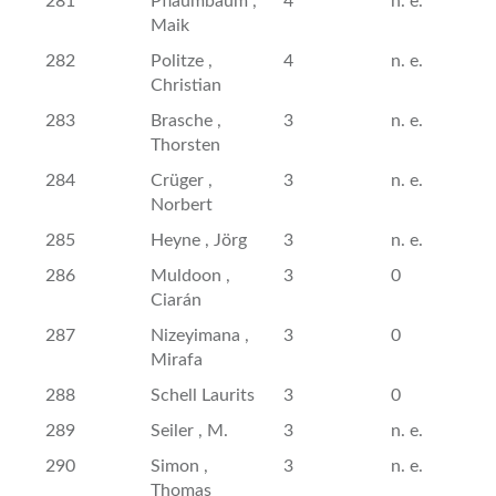
281
Pflaumbaum ,
4
n. e.
Maik
282
Politze ,
4
n. e.
Christian
283
Brasche ,
3
n. e.
Thorsten
284
Crüger ,
3
n. e.
Norbert
285
Heyne , Jörg
3
n. e.
286
Muldoon ,
3
0
Ciarán
287
Nizeyimana ,
3
0
Mirafa
288
Schell Laurits
3
0
289
Seiler , M.
3
n. e.
290
Simon ,
3
n. e.
Thomas