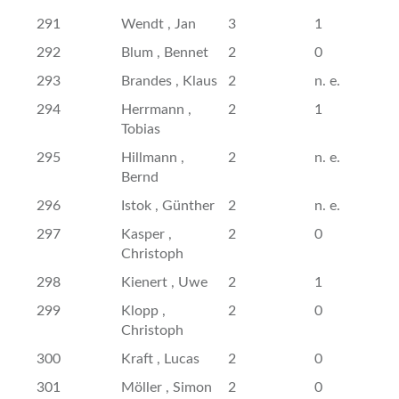
291
Wendt , Jan
3
1
292
Blum , Bennet
2
0
293
Brandes , Klaus
2
n. e.
294
Herrmann ,
2
1
Tobias
295
Hillmann ,
2
n. e.
Bernd
296
Istok , Günther
2
n. e.
297
Kasper ,
2
0
Christoph
298
Kienert , Uwe
2
1
299
Klopp ,
2
0
Christoph
300
Kraft , Lucas
2
0
301
Möller , Simon
2
0