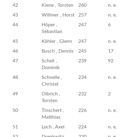
42
Kiene , Torsten
260
n. e.
43
Willmer , Horst
257
n. e.
44
Höper ,
247
6
Sebastian
45
Köhler , Glenn
247
n. e.
46
Busch , Dennis
245
17
47
Scheil ,
239
92
Dominik
48
Schnelle ,
234
n. e.
Christel
49
Olbrich ,
232
2
Torsten
50
Tinschert ,
226
n. e.
Matthias
51
Loch , Axel
224
n. e.
52
Drenkwitz ,
220
n. e.