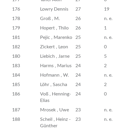
176
Lowry Dennis
27
19
178
Groß , M.
26
n. e.
179
Hopert , Thilo
26
1
181
Pejic , Marenko
25
n. e.
182
Zickert , Leon
25
0
180
Liebich , Jarne
25
5
183
Harms , Marius
24
2
184
Hofmann , W.
24
n. e.
185
Löhr , Sascha
24
2
186
Voß , Henning-
24
0
Elias
187
Mrosek , Uwe
23
n. e.
188
Scheil , Heinz -
23
n. e.
Günther