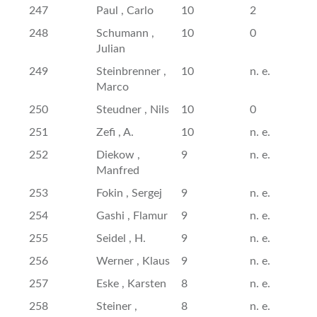
247
Paul , Carlo
10
2
248
Schumann ,
10
0
Julian
249
Steinbrenner ,
10
n. e.
Marco
250
Steudner , Nils
10
0
251
Zefi , A.
10
n. e.
252
Diekow ,
9
n. e.
Manfred
253
Fokin , Sergej
9
n. e.
254
Gashi , Flamur
9
n. e.
255
Seidel , H.
9
n. e.
256
Werner , Klaus
9
n. e.
257
Eske , Karsten
8
n. e.
258
Steiner ,
8
n. e.