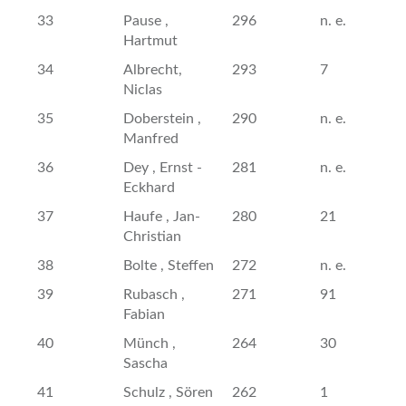
33
Pause ,
296
n. e.
Hartmut
34
Albrecht,
293
7
Niclas
35
Doberstein ,
290
n. e.
Manfred
36
Dey , Ernst -
281
n. e.
Eckhard
37
Haufe , Jan-
280
21
Christian
38
Bolte , Steffen
272
n. e.
39
Rubasch ,
271
91
Fabian
40
Münch ,
264
30
Sascha
41
Schulz , Sören
262
1