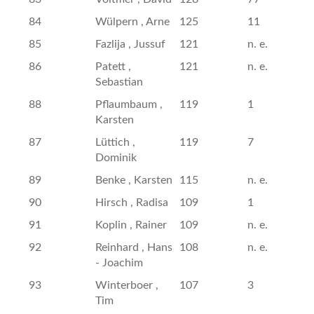
84
Wülpern , Arne
125
11
85
Fazlija , Jussuf
121
n. e.
86
Patett ,
121
n. e.
Sebastian
88
Pflaumbaum ,
119
1
Karsten
87
Lüttich ,
119
7
Dominik
89
Benke , Karsten
115
n. e.
90
Hirsch , Radisa
109
1
91
Koplin , Rainer
109
n. e.
92
Reinhard , Hans
108
n. e.
- Joachim
93
Winterboer ,
107
3
Tim