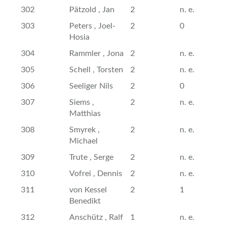
302
Pätzold , Jan
2
n. e.
303
Peters , Joel-
2
0
Hosia
304
Rammler , Jona
2
n. e.
305
Schell , Torsten
2
n. e.
306
Seeliger Nils
2
0
307
Siems ,
2
n. e.
Matthias
308
Smyrek ,
2
n. e.
Michael
309
Trute , Serge
2
n. e.
310
Vofrei , Dennis
2
n. e.
311
von Kessel
2
1
Benedikt
312
Anschütz , Ralf
1
n. e.