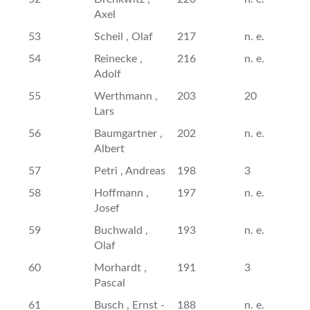
Axel
53
Scheil , Olaf
217
n. e.
54
Reinecke ,
216
n. e.
Adolf
55
Werthmann ,
203
20
Lars
56
Baumgartner ,
202
n. e.
Albert
57
Petri , Andreas
198
3
58
Hoffmann ,
197
n. e.
Josef
59
Buchwald ,
193
n. e.
Olaf
60
Morhardt ,
191
3
Pascal
61
Busch , Ernst -
188
n. e.