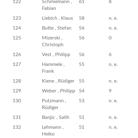
122
Schmiemann ,
61
8
Fabian
123
Liebich , Klaus
58
n. e.
124
Butte , Stefan
56
n. e.
125
Mizerski ,
56
0
Christoph
126
Vest , Philipp
56
6
127
Hammele ,
55
n. e.
Frank
128
Kiene , Rüdiger
55
n. e.
129
Weber , Philipp
54
9
130
Putzmann ,
53
n. e.
Rüdiger
131
Banjic , Salih
51
n. e.
132
Lehmann ,
51
n. e.
Heiko