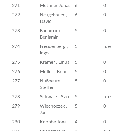
271
Methner Jonas
6
0
272
Neugebauer ,
6
0
David
273
Bachmann ,
5
0
Benjamin
274
Freudenberg ,
5
n. e.
Ingo
275
Kramer , Linus
5
0
276
Müller , Brian
5
0
277
Nußbeutel ,
5
0
Steffen
278
Schwarz , Sven
5
n. e.
279
Wiechoczek ,
5
0
Jan
280
Knobbe Jona
4
0