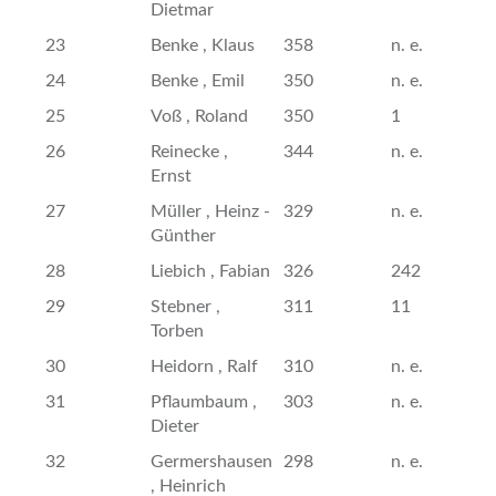
Dietmar
23
Benke , Klaus
358
n. e.
24
Benke , Emil
350
n. e.
25
Voß , Roland
350
1
26
Reinecke ,
344
n. e.
Ernst
27
Müller , Heinz -
329
n. e.
Günther
28
Liebich , Fabian
326
242
29
Stebner ,
311
11
Torben
30
Heidorn , Ralf
310
n. e.
31
Pflaumbaum ,
303
n. e.
Dieter
32
Germershausen
298
n. e.
, Heinrich