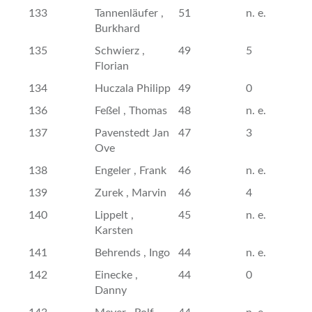
133
Tannenläufer ,
51
n. e.
Burkhard
135
Schwierz ,
49
5
Florian
134
Huczala Philipp
49
0
136
Feßel , Thomas
48
n. e.
137
Pavenstedt Jan
47
3
Ove
138
Engeler , Frank
46
n. e.
139
Zurek , Marvin
46
4
140
Lippelt ,
45
n. e.
Karsten
141
Behrends , Ingo
44
n. e.
142
Einecke ,
44
0
Danny