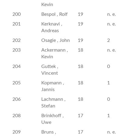
Kevin
200
Bespol , Rolf
19
n. e.
201
Kerknavi ,
19
n. e.
Andreas
202
Osagie , John
19
2
203
Ackermann ,
18
n. e.
Kevin
204
Guttek ,
18
0
Vincent
205
Kopmann ,
18
1
Jannis
206
Lachmann ,
18
0
Stefan
208
Brinkhoff ,
17
1
Uwe
209
Bruns ,
17
n. e.