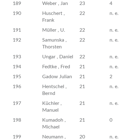
189
Weber , Jan
23
4
190
Huschert ,
22
n. e.
Frank
191
Müller , U.
22
n. e.
192
Samunska ,
22
n. e.
Thorsten
193
Ungar , Daniel
22
n. e.
194
Fedtke , Fred
21
n. e.
195
Gadow Julian
21
2
196
Hentschel ,
21
n. e.
Bernd
197
Küchler ,
21
n. e.
Manuel
198
Kumadoh ,
21
0
Michael
199
Neumann ,
20
n. e.