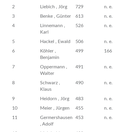
2
Liebich , Jörg
729
n. e.
3
Benke , Günter
613
n. e.
4
Linnemann ,
526
n. e.
Karl
5
Hackel , Ewald
506
n. e.
6
Köhler ,
499
166
Benjamin
7
Oppermann ,
491
n. e.
Walter
8
Schwarz ,
490
n. e.
Klaus
9
Heidorn , Jörg
483
n. e.
10
Meier , Jürgen
455
n. e.
11
Germershausen
453
n. e.
, Adolf