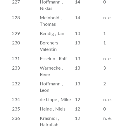
227
Hoffmann ,
14
0
Niklas
228
Meinhold ,
14
n. e.
Thomas
229
Bendig , Jan
13
1
230
Borchers
13
1
Valentin
231
Esselun , Ralf
13
n. e.
233
Warnecke ,
13
3
Rene
232
Hoffmann ,
13
2
Leon
234
de Lippe , Mike
12
n. e.
235
Heine , Niels
12
0
236
Krasniqi ,
12
n. e.
Hairullah