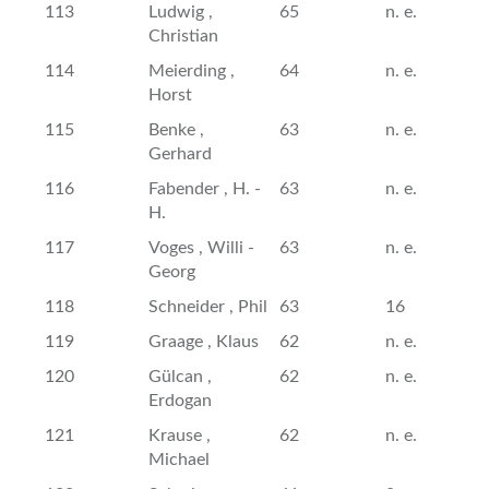
113
Ludwig ,
65
n. e.
Christian
114
Meierding ,
64
n. e.
Horst
115
Benke ,
63
n. e.
Gerhard
116
Fabender , H. -
63
n. e.
H.
117
Voges , Willi -
63
n. e.
Georg
118
Schneider , Phil
63
16
119
Graage , Klaus
62
n. e.
120
Gülcan ,
62
n. e.
Erdogan
121
Krause ,
62
n. e.
Michael