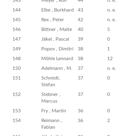
143
Meyer , Rolf
44
n. e.
144
Elbe , Burkhard
43
n. e.
145
Rex , Peter
42
n. e.
146
Bittner , Malte
40
5
147
Jäkel , Pascal
39
0
149
Popov , Dimitri
38
1
148
Möhle Lennard
38
12
150
Adelmann , M.
37
n. e.
151
Schmidt,
37
0
Stefan
152
Stebner ,
37
0
Marcus
153
Fry , Martin
36
0
154
Reimann ,
36
2
Fabian