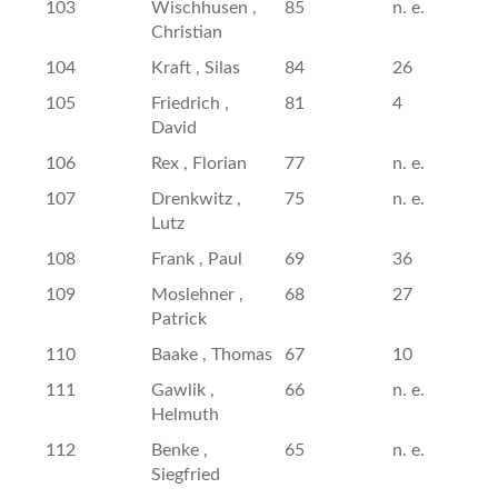
103
Wischhusen ,
85
n. e.
Christian
104
Kraft , Silas
84
26
105
Friedrich ,
81
4
David
106
Rex , Florian
77
n. e.
107
Drenkwitz ,
75
n. e.
Lutz
108
Frank , Paul
69
36
109
Moslehner ,
68
27
Patrick
110
Baake , Thomas
67
10
111
Gawlik ,
66
n. e.
Helmuth
112
Benke ,
65
n. e.
Siegfried