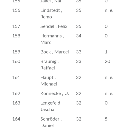
155
Jäkel , Kai
35
0
156
Lindstedt ,
35
n. e.
Remo
157
Sendel , Felix
35
0
158
Hermanns ,
34
0
Marc
159
Bock , Marcel
33
1
160
Bräunig ,
33
20
Raffael
161
Haupt ,
32
n. e.
Michael
162
Könnecke , U.
32
n. e.
163
Lengefeld ,
32
0
Jascha
164
Schröder ,
32
5
Daniel