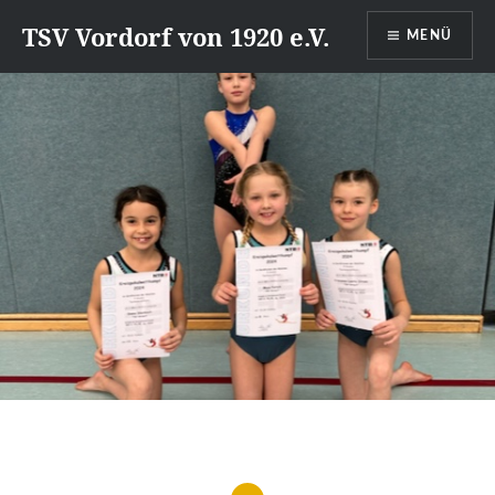
Direkt
TSV Vordorf von 1920 e.V.
MENÜ
zum
Inhalt