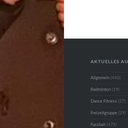
AKTUELLES A
Allgemein
(440)
Badminton
(19)
Dance Fitness
(27)
Freizeitgruppe
(29)
Fussball
(479)