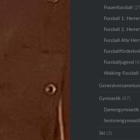
Frauenfussball
(25
Fussball 1. Herre
Fussball 2. Herre
Fussball Alte Her
Fussballförderkre
Fussballjugend
(4
Walking-Fussball
Generalversammlun
Gymnastik
(87)
Damengymnastik
Seniorengymnast
Ski
(3)