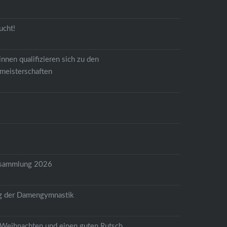
ucht!
nnen qualifizieren sich zu den
meisterschaften
6
rsammlung 2026
g der Damengymnastik
Weihnachten und einen guten Rutsch