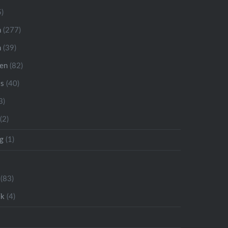
)
n
(277)
n
(39)
ren
(82)
is
(40)
3)
(2)
g
(1)
(83)
ik
(4)