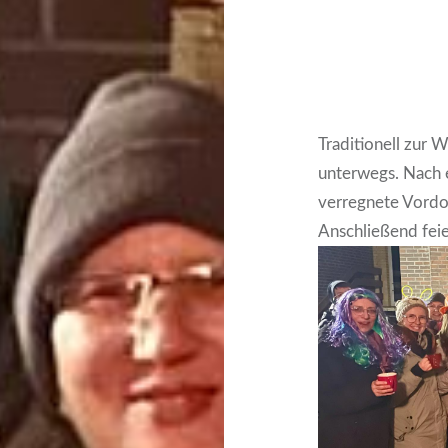
Traditionell zur 
unterwegs. Nach 
verregnete Vordo
Anschließend feie