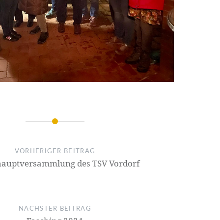
on
VORHERIGER BEITRAG
hauptversammlung des TSV Vordorf
NÄCHSTER BEITRAG