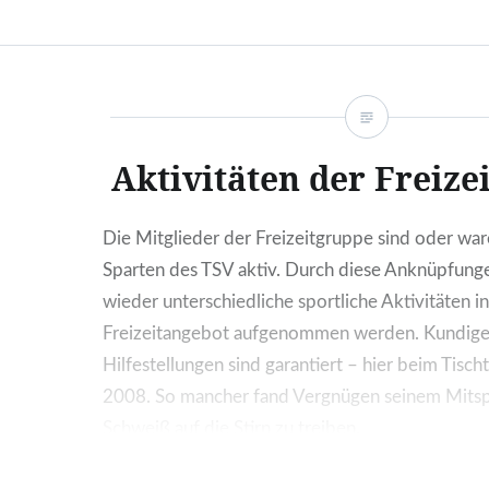
Aktivitäten der Freize
Die Mitglieder der Freizeitgruppe sind oder war
Sparten des TSV aktiv. Durch diese Anknüpfun
wieder unterschiedliche sportliche Aktivitäten in
Freizeitangebot aufgenommen werden. Kundige 
Hilfestellungen sind garantiert – hier beim Tisch
2008. So mancher fand Vergnügen seinem Mitsp
Schweiß auf die Stirn zu treiben.