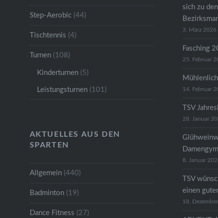
sich zu den
Step-Aerobic
(44)
Bezirksman
3. März 2026
Tischtennis
(4)
Fasching 
Turnen
(108)
25. Februar 
Kinderturnen
(5)
Mühlenlich
Leistungsturnen
(101)
14. Februar 
TSV Jahre
28. Januar 2
AKTUELLES AUS DEN
Glühweinw
SPARTEN
Damengymn
8. Januar 20
Allgemein
(440)
TSV wünsc
einen gute
Badminton
(19)
18. Dezembe
Dance Fitness
(27)