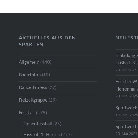
AKTUELLES AUS DEN
NEUEST
SPARTEN
Einladung 
Allgemein
(440)
Fußball 23
20. Juli 2026
Badminton
(19)
Frischer W
Dance Fitness
(27)
Herrenmann
23. Juni 2026
Freizeitgruppe
(29)
Sportwoche
Fussball
(479)
17. Juni 2026
Frauenfussball
(25)
Sportwoche
20. Mai 2026
Fussball 1. Herren
(277)