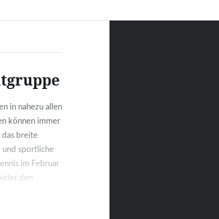
itgruppe
en in nahezu allen
gen können immer
 das breite
und sportliche
tennis im Februar
ieler den