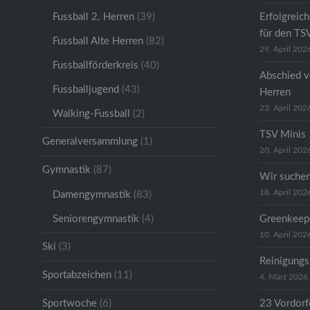
Fussball 2. Herren
(39)
Erfolgreic
für den TS
Fussball Alte Herren
(82)
29. April 202
Fussballförderkreis
(40)
Abschied v
Fussballjugend
(43)
Herren
23. April 202
Walking-Fussball
(2)
TSV Minis
Generalversammlung
(1)
20. April 202
Gymnastik
(87)
Wir suche
18. April 202
Damengymnastik
(83)
Seniorengymnastik
(4)
Greenkeep
10. April 202
Ski
(3)
Reinigungs
Sportabzeichen
(11)
4. März 2026
Sportwoche
(6)
23 Vordorfe