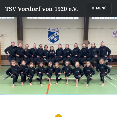
Direkt
TSV Vordorf von 1920 e.V.
MENÜ
zum
Inhalt