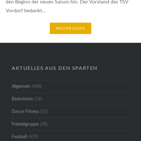
den Beginn der neuen Saison hin. Der Vorstand des TSV
Vordorf bedankt…
WEITERLESEN
AKTUELLES AUS DEN SPARTEN
Allgemein
(440)
Badminton
(19)
Dance Fitness
(27)
Freizeitgruppe
(29)
Fussball
(479)