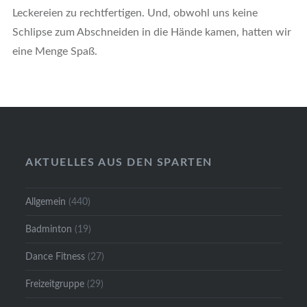
Leckereien zu rechtfertigen. Und, obwohl uns keine
Schlipse zum Abschneiden in die Hände kamen, hatten wir
eine Menge Spaß.
AKTUELLES AUS DEN SPARTEN
Allgemein
(440)
Badminton
(19)
Dance Fitness
(27)
Freizeitgruppe
(29)