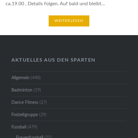
ca.19.00 , Details folgen. Auf bald und bleibt…
WEITERLESEN
AKTUELLES AUS DEN SPARTEN
Allgemein
(440)
Badminton
(19)
Dance Fitness
(27)
Freizeitgruppe
(29)
Fussball
(479)
Frauenfussball
(25)