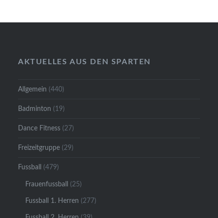
AKTUELLES AUS DEN SPARTEN
Allgemein
(440)
Badminton
(19)
Dance Fitness
(27)
Freizeitgruppe
(29)
Fussball
(479)
Frauenfussball
(25)
Fussball 1. Herren
(277)
Fussball 2. Herren
(39)