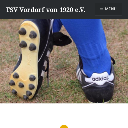
Direkt
TSV Vordorf von 1920 e.V.
MENÜ
zum
Inhalt