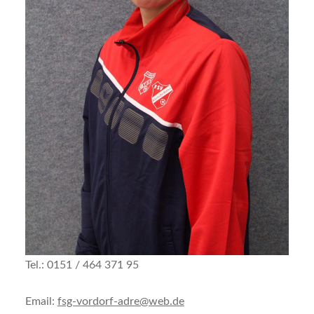
Tel.: 0151 / 464 371 95
Email:
fsg-vordorf-adre@web.de