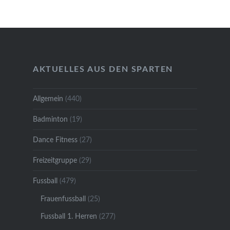
AKTUELLES AUS DEN SPARTEN
Allgemein
(440)
Badminton
(19)
Dance Fitness
(27)
Freizeitgruppe
(29)
Fussball
(479)
Frauenfussball
(25)
Fussball 1. Herren
(277)