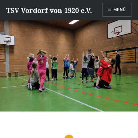
Direkt
TSV Vordorf von 1920 e.V.
MENÜ
zum
Inhalt