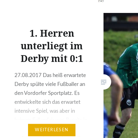
Reise na
Mann an
Regen gi
1. Herren
unterliegt im
Derby mit 0:1
27.08.2017 Das heiß erwartete
Derby spülte viele Fußballer an
den Vordorfer Sportplatz. Es
entwickelte sich das erwartet
intensive Spiel, was aber in
keinem Fall unfair war. Bereits in
der 16. Minute gingen die Gäste
WEITERLESEN
nach einem direkten Freistoß