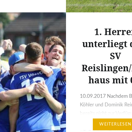
ungs stärker und hatten
albzeit das Ruder in der
lerdings wurden diverse
1. Herr
nicht genutzt und es
os in die Pause. Nach
unterliegt
hsel erwischte die…
SV
Reislingen
haus mit 
10.09.2017 Nachdem 
Köhler und Dominik Re
bereits nicht zur Verfüg
standen, kam auch noch
WEITERLESEN
Verletzungspech dazu. I