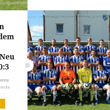
nun der nächste dazu. Und
trotzdem stellte Scheilo sein
Team gut ein. Die ersten 15
en
Minuten gehörten der Scheil-Elf.
Dominik Scheil verpasste nach 4
 dem
Minuten per Flachschuss die
Führung und auch sein Freistoß…
/Neu
0:3
Benny
inecke
ung
n der 6.