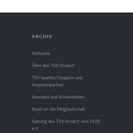
r
tiven
ARCHIV
Wie
Startseite
Über den TSV Vordorf
TSV Sparten/Gruppen und
Ansprechpartner
Vorstand und Kontaktdaten
Rund um die Mitgliedschaft
Satzung des TSV Vordorf von 1920
e.V.