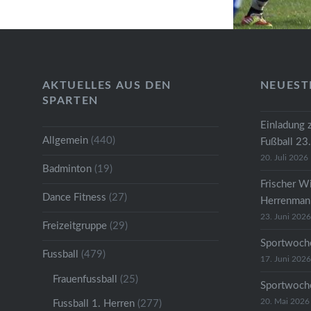
von Jan-Niklas Homann in
Führung. Die FSV stand etwas
kompakter und nahm früh den
Schwung aus unserem…
AKTUELLES AUS DEN
NEUEST
SPARTEN
Einladung 
Allgemein
(440)
Fußball 23
20. Juli 2026
Badminton
(19)
Frischer W
Dance Fitness
(27)
Herrenmann
23. Juni 2026
Freizeitgruppe
(29)
Sportwoche
Fussball
(479)
17. Juni 2026
Frauenfussball
(25)
Sportwoche
20. Mai 2026
Fussball 1. Herren
(277)