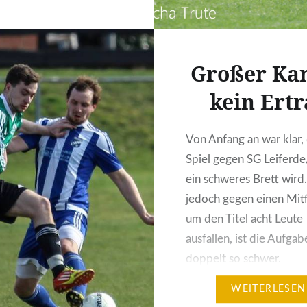
ch Meinersen mit 15
treten. Im strömenden
ng das Spiel los – und…
Großer Ka
kein Ertr
Von Anfang an war klar,
Spiel gegen SG Leiferde
ein schweres Brett wir
jedoch gegen einen Mit
um den Titel acht Leute
ausfallen, ist die Aufgab
doppelt so schwer.
Nichtsdestotrotz hatten
WEITERLESEN
einen Plan und dank der