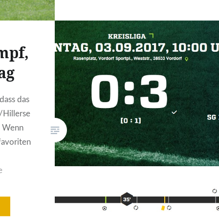
unsere Jungs den Fight an und
wurden umgehend in intensive
Zweikämpfe verwickelt. Wir
mpf,
hatten zwar den besseren
Spielaufbau und damit die
ag
Feldüberlegenheit, allerdings
blieben die Gastgeber mit ihrer
 dass das
Schnörkellosigkeit stets
/Hillerse
gefährlich. Tore fielen…
d. Wenn
favoriten
e
 wir