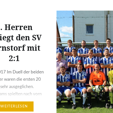
September 2017 fanden
Bezirkseinzelmeistersch
des AK-Programms, auc
. Herren
Olympiaprogramm genan
iegt den SV
Schladen und Hildesheim
Das AK-Programm ist fü
nstorf mit
besonders talentierte Ki
2:1
hier die Übungen stren
vorgegeben sind. Es ko
jede Arm- und Fußhaltu
17 Im Duell der beiden
und…
er waren die ersten 20
sehr ausgeglichen.
ams spielten nach vorn
häftigten die
WEITERLESEN
eihen. Danach wurde