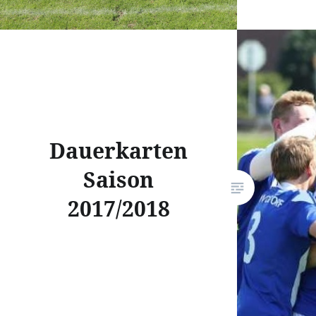
unsere J
bis zur H
Hand. Al
Chancen 
ging torl
dem Wec
Dauerkarten
Saison
2017/2018