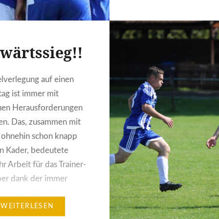
Minute musste Fabian L
verletzt vom Platz, nac
im Rasen hängen blieb. 
wärtssieg!!
Spielverlauf gestaltete s
optisch relativ ausgegli
elverlegung auf einen
aber in den entscheide
g ist immer mit
Momenten waren es die
chen Herausforderungen
die abgezockter waren.
en. Das, zusammen mit
Vandreike (40.)…
 ohnehin schon knapp
n Kader, bedeutete
r Arbeit für das Trainer-
er dank der immer
ezeigten Bereitschaft
Jungs konnten wir die
WEITERLESEN