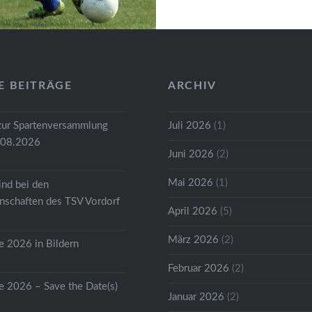
Unterstützung mehrere
Altsenioren und Teil-Ak
Spieler haben wir eine
Mannschaft
E BEITRÄGE
ARCHIV
zusammenbekommen. 
erwartet war der…
zur Spartenversammlung
Juli 2026
(1)
.08.2026
Juni 2026
(2)
Mai 2026
(1)
ind bei den
schaften des TSV Vordorf
April 2026
(5)
März 2026
(2)
 2026 in Bildern
Februar 2026
(2)
 2026 – Save the Date(s)
Januar 2026
(2)