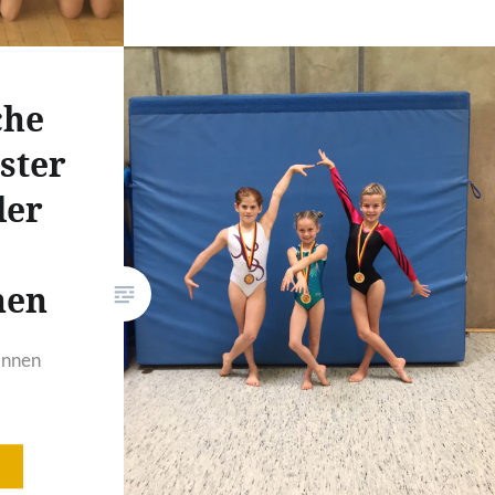
Gerätturnerinnen nach Einbeck.
Es traten insgesamt 60
Mannschaften an diesem
che
Wochenende an. Vom TSV
Vordorf starteten 3
ster
Mannschaften, pünktlich mit
der
neuem Mannschaftsanzug. Die
Vordorferinnen wurden vor Ort
von ihren Trainerinnen Michaela
nen
Hendel und Kim Ellmrich betreut
und…
rinnen
m
over
.