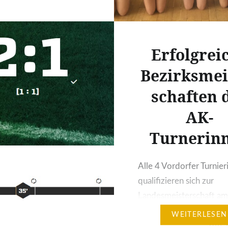
Erfolgrei
Bezirksmei
schaften 
AK-
Turnerin
Alle 4 Vordorfer Turnie
qualifizieren sich zur
Landesmeisterschaft a
16.September in Hann
WEITERLESEN
Am 2