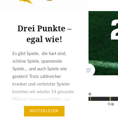
Drei Punkte –
egal wie!
Es gibt Spiele, die hart sind,
schöne Spiele, spannende
Spiele… und auch Spiele wie
gestern! Trotz zahlreicher
kranker und verletzter Spieler
konnten wir wieder 14 gesunde
Männer zusammenstellen, um
die Aufgabe zielorientiert
WEITERLESEN
anzugehen. Das Spiel gegen die