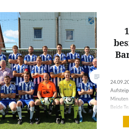
SV Eischott begann im
Dauerregen. Der Ball ist
entsprechend schnell und
1
schwer zu kontrollieren gewesen
– was natürlich…
bes
Bar
24.09.20
Aufsteig
Minuten 
Beide Te
und besc
Abwehrr