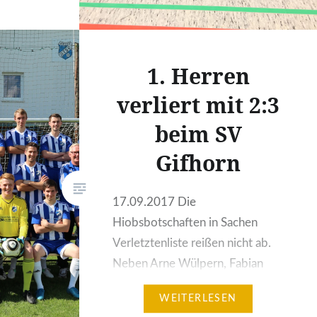
 die
aften
h
1. Herren
nt, in
verliert mit 2:3
 statt.
r
beim SV
nder, da
Gifhorn
g
mmt auf
ng an
17.09.2017 Die
Hiobsbotschaften in Sachen
Verletztenliste reißen nicht ab.
Neben Arne Wülpern, Fabian
Liebich und Daniel Kruse
WEITERLESEN
gesellte sich mit Benny Köhler