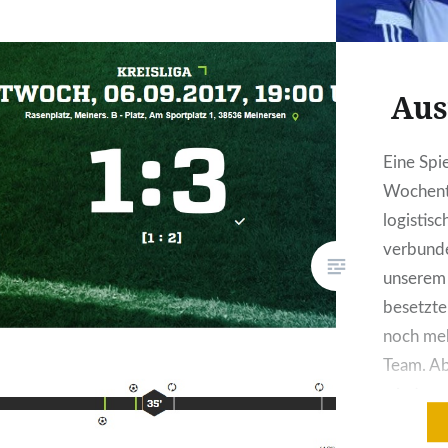
Aus
Eine Spi
Wochenta
logistis
verbund
unserem
besetzte
noch meh
Team. Ab
wieder g
unserer 