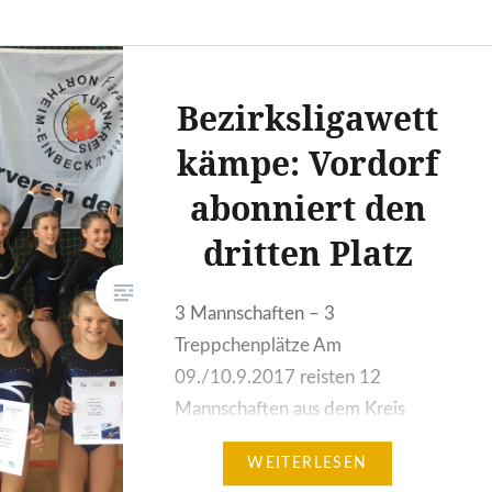
Bezirksligawett
kämpe: Vordorf
abonniert den
dritten Platz
3 Mannschaften – 3
Treppchenplätze Am
09./10.9.2017 reisten 12
Mannschaften aus dem Kreis
Gifhorn zu den
WEITERLESEN
Bezirksligawettkämpfen der