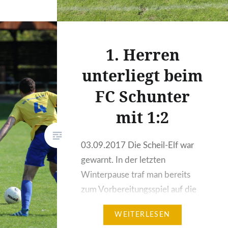
iebich
hdem er
Der
1. Herren
ich
unterliegt beim
chen,
nden
FC Schunter
 Gäste,
mit 1:2
 Lasse
03.09.2017 Die Scheil-Elf war
gewarnt. In der letzten
Winterpause traf man bereits
zum Vorbereitungsspiel auf die
kampfstarken Gastgeber und
WEITERLESEN
unterlag. Entsprechend nahmen