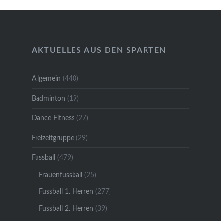
AKTUELLES AUS DEN SPARTEN
Allgemein
(440)
Badminton
(19)
Dance Fitness
(27)
Freizeitgruppe
(29)
Fussball
(479)
Frauenfussball
(25)
Fussball 1. Herren
(277)
Fussball 2. Herren
(39)