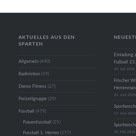
mit…
AKTUELLES AUS DEN
NEUEST
SPARTEN
Einladung 
Allgemein
(440)
Fußball 23
20. Juli 2026
Badminton
(19)
Frischer W
Dance Fitness
(27)
Herrenmann
23. Juni 2026
Freizeitgruppe
(29)
Sportwoche
Fussball
(479)
17. Juni 2026
Frauenfussball
(25)
Sportwoche
20. Mai 2026
Fussball 1. Herren
(277)