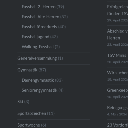
Fussball 2. Herren
(39)
Erfolgreic
für den TS
Fussball Alte Herren
(82)
29. April 202
Fussballförderkreis
(40)
Abschied v
Fussballjugend
(43)
Herren
23. April 202
Walking-Fussball
(2)
TSV Minis
Generalversammlung
(1)
20. April 202
Gymnastik
(87)
Wir suche
18. April 202
Damengymnastik
(83)
Seniorengymnastik
(4)
Greenkeep
10. April 202
Ski
(3)
Reinigungs
Sportabzeichen
(11)
4. März 2026
Sportwoche
(6)
23 Vordorfe