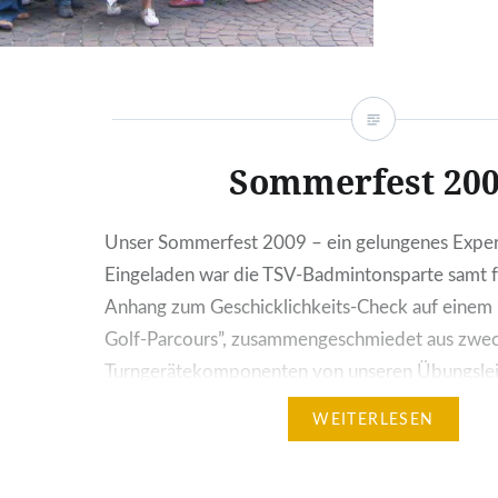
Bus gen
das Ziel 
Zweitage
nahmen w
Frühstüc
Sommerfest 20
unserer 
nochmal 
angekom
Unser Sommerfest 2009 – ein gelungenes Exper
Eingeladen war die TSV-Badmintonsparte samt 
Anhang zum Geschicklichkeits-Check auf einem
Golf-Parcours”, zusammengeschmiedet aus zwe
Turngerätekomponenten von unseren Übungslei
Schmiemann und Dirk Spangenberg. Urkunden ga
WEITERLESEN
Teilnehmer. Schüler-Erster wurde Tim Doberstei
Versuchen, auf den Plätzen 2 und 3 folgten Pas