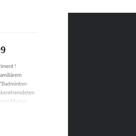
 Norden, Bremen war
der diesjährigen
stour. Unterwegs
ir ein opulentes
k ein, gesponsert von
09
Anne. Vielen Dank
dafür! Vor Ort
men, ging es dann…
iment !
familiärem
 “Badminton-
ckentfremdeten
tern Marion
b es für alle
n mit 37
cal Bachmann