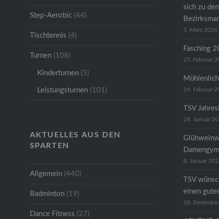
sich zu den
Step-Aerobic
(44)
Bezirksman
3. März 2026
Tischtennis
(4)
Fasching 
Turnen
(108)
25. Februar 
Kinderturnen
(5)
Mühlenlich
Leistungsturnen
(101)
14. Februar 
TSV Jahre
28. Januar 2
AKTUELLES AUS DEN
Glühweinw
SPARTEN
Damengymn
8. Januar 20
Allgemein
(440)
TSV wünsc
einen gute
Badminton
(19)
18. Dezembe
Dance Fitness
(27)