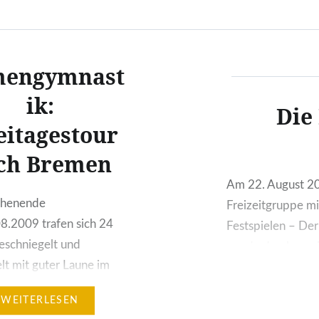
engymnast
ik:
Die
itagestour
ch Bremen
Am 22. August 20
henende
Freizeitgruppe m
8.2009 trafen sich 24
Festspielen – Der
eschniegelt und
wurde durch zwei
elt mit guter Laune im
und durstlöschen
früh morgens am
setzten sich der 
WEITERLESEN
m. Von dort ging es per
durch. In…