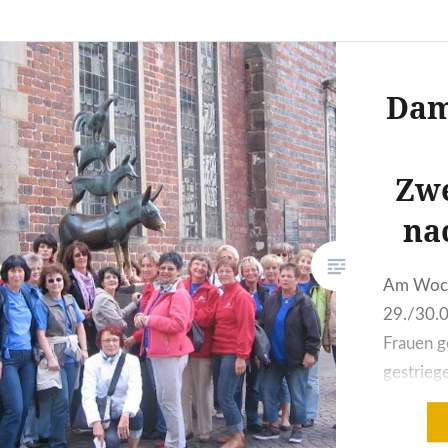
Dam
Zwe
na
Am Woc
29./30.0
Frauen g
gestrieg
Gepäck 
Sporthei