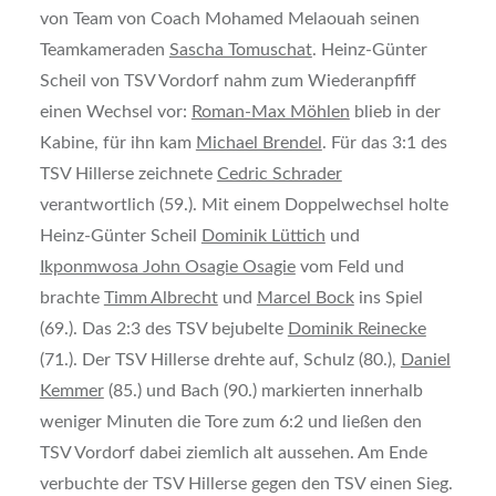
von Team von Coach Mohamed Melaouah seinen
Teamkameraden
Sascha Tomuschat
. Heinz-Günter
Scheil von TSV Vordorf nahm zum Wiederanpfiff
einen Wechsel vor:
Roman-Max Möhlen
blieb in der
Kabine, für ihn kam
Michael Brendel
. Für das 3:1 des
TSV Hillerse zeichnete
Cedric Schrader
verantwortlich (59.). Mit einem Doppelwechsel holte
Heinz-Günter Scheil
Dominik Lüttich
und
Ikponmwosa John Osagie Osagie
vom Feld und
brachte
Timm Albrecht
und
Marcel Bock
ins Spiel
(69.). Das 2:3 des TSV bejubelte
Dominik Reinecke
(71.). Der TSV Hillerse drehte auf, Schulz (80.),
Daniel
Kemmer
(85.) und Bach (90.) markierten innerhalb
weniger Minuten die Tore zum 6:2 und ließen den
TSV Vordorf dabei ziemlich alt aussehen. Am Ende
verbuchte der TSV Hillerse gegen den TSV einen Sieg.