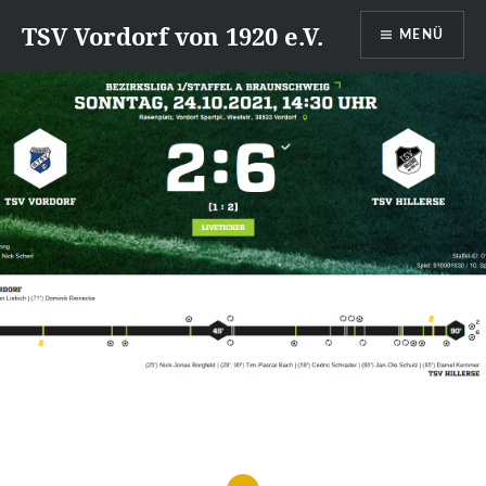
Direkt
TSV Vordorf von 1920 e.V.
MENÜ
zum
Inhalt