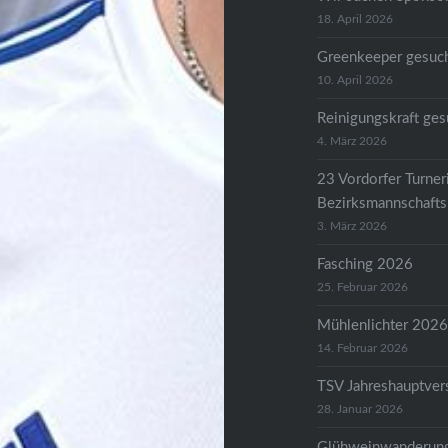
18. April 2026
Greenkeeper gesuc
10. April 2026
Reinigungskraft ges
4. März 2026
23 Vordorfer Turneri
Bezirksmannschafts
3. März 2026
Fasching 2026
25. Februar 2026
Mühlenlichter 202
14. Februar 2026
TSV Jahreshauptve
28. Januar 2026
Glühweinwanderun