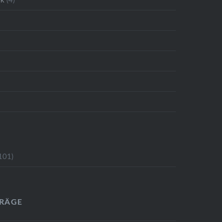
ik
(4)
101)
TRÄGE