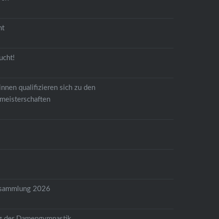
ht
ucht!
nnen qualifizieren sich zu den
meisterschaften
6
rsammlung 2026
g der Damengymnastik