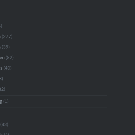
)
n
(277)
n
(39)
ren
(82)
is
(40)
3)
(2)
g
(1)
(83)