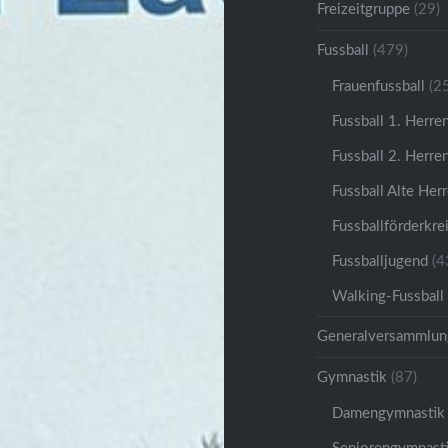
Freizeitgruppe
(29)
Fussball
(479)
Frauenfussball
(25
Fussball 1. Herre
Fussball 2. Herre
Fussball Alte Her
Fussballförderkre
Fussballjugend
(4
Walking-Fussball
Generalversammlun
Gymnastik
(87)
Damengymnastik