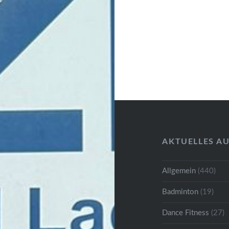
AKTUELLES A
Allgemein
(440)
Badminton
(19)
Dance Fitness
(27)