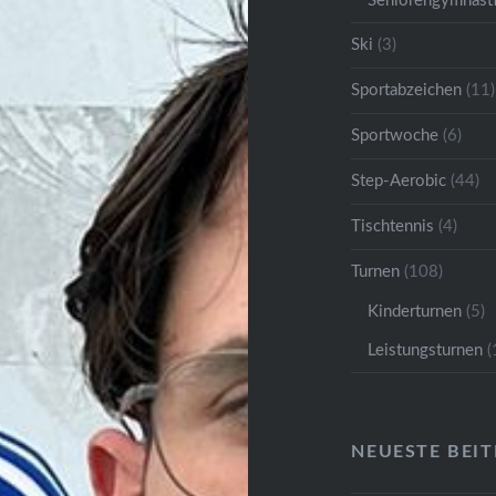
Seniorengymnast
Ski
(3)
Sportabzeichen
(11)
Sportwoche
(6)
Step-Aerobic
(44)
Tischtennis
(4)
Turnen
(108)
Kinderturnen
(5)
Leistungsturnen
(
NEUESTE BEI