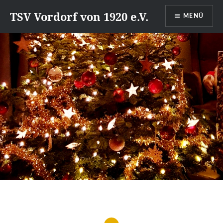
Direkt
TSV Vordorf von 1920 e.V.
MENÜ
zum
Inhalt