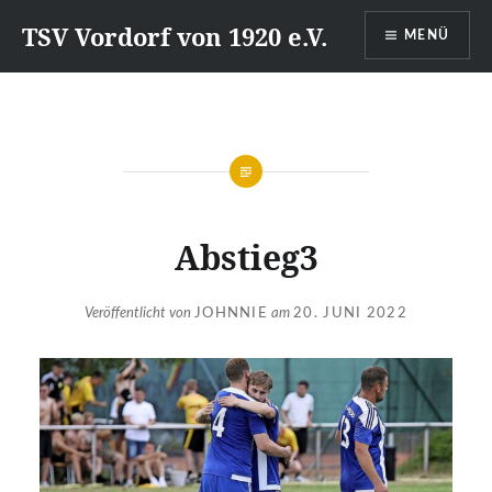
Direkt
TSV Vordorf von 1920 e.V.
MENÜ
zum
Inhalt
Abstieg3
Veröffentlicht von
JOHNNIE
am
20. JUNI 2022